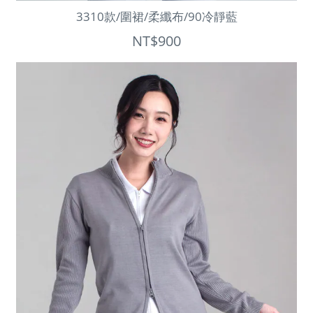
3310款/圍裙/柔纖布/90冷靜藍
NT$900