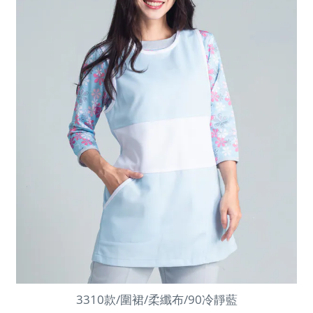
3310款/圍裙/柔纖布/90冷靜藍