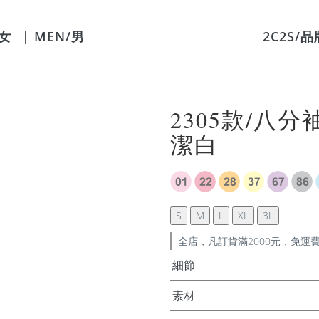
/女
| MEN/男
2C2S/品
2305款/八分
潔白
S
M
L
XL
3L
全店，凡訂貨滿2000元，免運
細節
素材