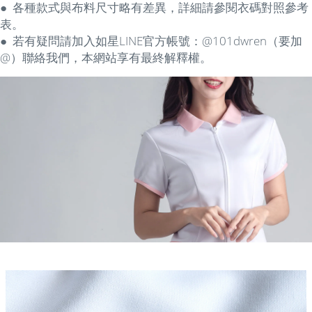
● 各種款式
與
布料尺寸略有差異，詳細請參閱衣碼對照參考
表。
● 若有疑問請加入如星LINE官方帳號：@101dwren（要加
@）聯絡我們，本網站享有最終解釋權。