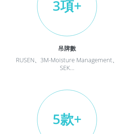
3項+
吊牌數
RUSEN、3M-Moisture Management、
SEK...
5款+